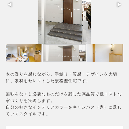
家づくりの流れ
価格・仕様
性能
アフターメンテナンス・保証
土地・分譲住宅
土地から探す
分譲住宅
リラックスホームについて
会社概要
コンセプト
施工エリア
木の香りを感じながら、手触り・質感・デザインを大切
スタッフ紹介
に、素材をセレクトした規格型住宅です。
お客様の声
よくあるご質問
無駄をなくし必要なものだけを残した高品質で低コストな
お問合せ
家づくりを実現します。
自分の好きなインテリアカラーをキャンバス（家）に足し
ていくスタイルです。