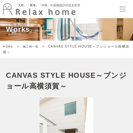
「大府」「東海」「刈谷」の自由設計の注文住宅
「大府」「東海」「刈谷」の自由設計の注文住宅
HOME
Works
最新情報
イベント
暮らしのトピックス
>
> CANVAS STYLE HOUSE～ブンジョール高横須
HOME
施工例一覧
Relax home ブログ
賀～
モデルハウス
SORATTORIA
terrace side kitchen HOUSE
CANVAS STYLE HOUSE～ブンジ
garden kitchen HOUSE
暮らしのスタイル
ョール高横須賀～
ぬりかべW断熱スタイル
ゲヤスタイル
ドマスタイル
アトリエスタイル
キャンバススタイル
施工事例
家づくり