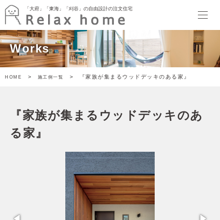
「大府」「東海」「刈谷」の自由設計の注文住宅
「大府」「東海」「刈谷」の自由設計の注文住宅
HOME
Works
最新情報
イベント
暮らしのトピックス
>
> 『家族が集まるウッドデッキのある家』
HOME
施工例一覧
Relax home ブログ
モデルハウス
SORATTORIA
『家族が集まるウッドデッキのあ
terrace side kitchen HOUSE
garden kitchen HOUSE
る家』
暮らしのスタイル
ぬりかべW断熱スタイル
ゲヤスタイル
ドマスタイル
アトリエスタイル
キャンバススタイル
施工事例
家づくり