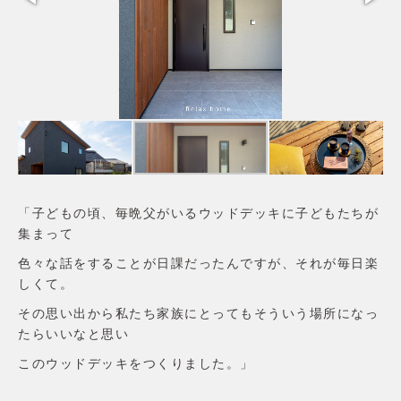
家づくりの流れ
価格・仕様
性能
アフターメンテナンス・保証
土地・分譲住宅
土地から探す
分譲住宅
リラックスホームについて
会社概要
コンセプト
「子どもの頃、毎晩父がいるウッドデッキに子どもたちが
施工エリア
集まって
スタッフ紹介
お客様の声
色々な話をすることが日課だったんですが、それが毎日楽
よくあるご質問
しくて。
お問合せ
その思い出から私たち家族にとってもそういう場所になっ
たらいいなと思い
このウッドデッキをつくりました。」