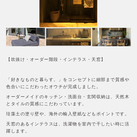
家づくりの流れ
価格・仕様
性能
アフターメンテナンス・保証
土地・分譲住宅
土地から探す
分譲住宅
リラックスホームについて
【吹抜け・オーダー階段・インテラス・天窓】
会社概要
コンセプト
施工エリア
「好きなものと暮らす。」をコンセプトに細部まで質感や
スタッフ紹介
色合いにこだわったオウチが完成しました。
お客様の声
よくあるご質問
オーダーメイドのキッチン・洗面台・玄関収納は、天然木
お問合せ
とタイルの質感にこだわっています。
珪藻土の塗り壁や、海外の輸入壁紙などもポイントです。
天窓のあるインテラスは、洗濯物を室内で干したい時に活
躍します。