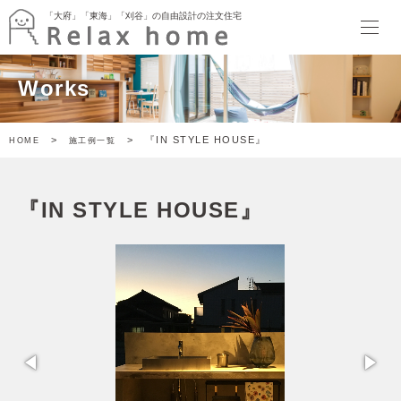
「大府」「東海」「刈谷」の自由設計の注文住宅
「大府」「東海」「刈谷」の自由設計の注文住宅
HOME
Works
最新情報
イベント
暮らしのトピックス
>
> 『IN STYLE HOUSE』
HOME
施工例一覧
Relax home ブログ
モデルハウス
SORATTORIA
『IN STYLE HOUSE』
terrace side kitchen HOUSE
garden kitchen HOUSE
暮らしのスタイル
ぬりかべW断熱スタイル
ゲヤスタイル
ドマスタイル
アトリエスタイル
キャンバススタイル
施工事例
家づくり