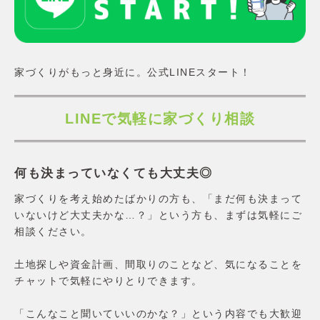
家づくりの流れ
価格・仕様
性能
アフターメンテナンス・保証
家づくりがもっと身近に。公式LINEスタート！
土地・分譲住宅
土地から探す
分譲住宅
LINEで気軽に家づくり相談
リラックスホームについて
会社概要
コンセプト
何も決まっていなくても大丈夫◎
施工エリア
スタッフ紹介
家づくりを考え始めたばかりの方も、「まだ何も決まって
お客様の声
いないけど大丈夫かな…？」という方も、まずは気軽にご
よくあるご質問
相談ください。
お問合せ
土地探しや資金計画、間取りのことなど、気になることを
チャットで気軽にやりとりできます。
「こんなこと聞いていいのかな？」という内容でも大歓迎