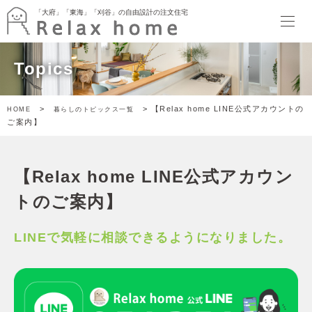
「大府」「東海」「刈谷」の自由設計の注文住宅
「大府」「東海」「刈谷」の自由設計の注文住宅
HOME
Topics
最新情報
イベント
暮らしのトピックス
>
> 【Relax home LINE公式アカウントの
HOME
暮らしのトピックス一覧
Relax home ブログ
ご案内】
モデルハウス
SORATTORIA
terrace side kitchen HOUSE
【Relax home LINE公式アカウン
garden kitchen HOUSE
暮らしのスタイル
トのご案内】
ぬりかべW断熱スタイル
ゲヤスタイル
LINEで気軽に相談できるようになりました。
ドマスタイル
アトリエスタイル
キャンバススタイル
施工事例
家づくり