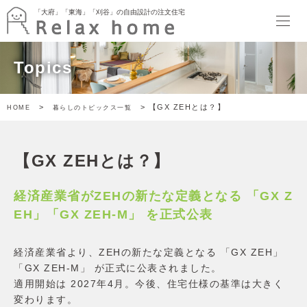
「大府」「東海」「刈谷」の自由設計の注文住宅
「大府」「東海」「刈谷」の自由設計の注文住宅
HOME
Topics
最新情報
イベント
暮らしのトピックス
>
> 【GX ZEHとは？】
HOME
暮らしのトピックス一覧
Relax home ブログ
モデルハウス
SORATTORIA
【GX ZEHとは？】
terrace side kitchen HOUSE
garden kitchen HOUSE
暮らしのスタイル
経済産業省がZEHの新たな定義となる 「GX Z
ぬりかべW断熱スタイル
EH」「GX ZEH-M」 を正式公表
ゲヤスタイル
ドマスタイル
経済産業省より、ZEHの新たな定義となる 「GX ZEH」
アトリエスタイル
「GX ZEH-M」 が正式に公表されました。
キャンバススタイル
適用開始は 2027年4月。今後、住宅仕様の基準は大きく
施工事例
変わります。
家づくり