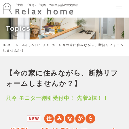
「大府」「東海」「刈谷」の自由設計の注文住宅
「大府」「東海」「刈谷」の自由設計の注文住宅
HOME
Topics
最新情報
イベント
暮らしのトピックス
>
> 今の家に住みながら、断熱リフォーム
HOME
暮らしのトピックス一覧
Relax home ブログ
しませんか？
モデルハウス
SORATTORIA
terrace side kitchen HOUSE
【今の家に住みながら、断熱リフ
garden kitchen HOUSE
暮らしのスタイル
ォームしませんか？】
ぬりかべW断熱スタイル
ゲヤスタイル
只今 モニター割引受付中！ 先着3棟！！
ドマスタイル
アトリエスタイル
キャンバススタイル
施工事例
家づくり