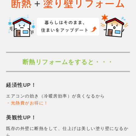
家づくりの流れ
価格・仕様
性能
アフターメンテナンス・保証
土地・分譲住宅
土地から探す
分譲住宅
リラックスホームについて
会社概要
断熱リフォームをすると・・・
コンセプト
施工エリア
スタッフ紹介
経済性UP！
お客様の声
よくあるご質問
エアコンの効き（冷暖房効率）が良くなるから
お問合せ
・光熱費がお得に！
美観性UP！
既存の外壁に断熱をして、仕上げは美しい塗り壁になるか
ら