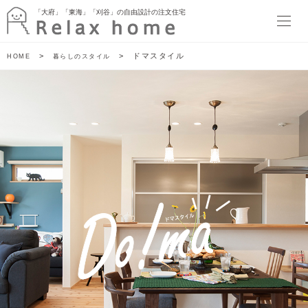
「大府」「東海」「刈谷」の自由設計の注文住宅
「大府」「東海」「刈谷」の自由設計の注文住宅
HOME
>
> ドマスタイル
HOME
暮らしのスタイル
最新情報
イベント
暮らしのトピックス
Relax home ブログ
モデルハウス
SORATTORIA
terrace side kitchen HOUSE
garden kitchen HOUSE
暮らしのスタイル
ぬりかべW断熱スタイル
ゲヤスタイル
ドマスタイル
アトリエスタイル
キャンバススタイル
施工事例
家づくり