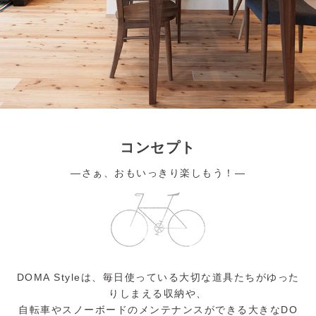
家づくりの流れ
価格・仕様
性能
アフターメンテナンス・保証
土地・分譲住宅
土地から探す
分譲住宅
リラックスホームについて
会社概要
コンセプト
コンセプト
施工エリア
―さぁ、おもいっきり楽しもう！―
スタッフ紹介
お客様の声
よくあるご質問
お問合せ
DOMA Styleは、毎日使っている大切な道具たちがゆった
りしまえる収納や、
自転車やスノーボードのメンテナンスができる大きなDO