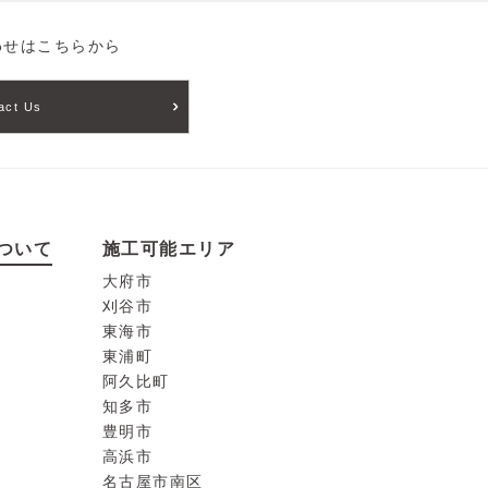
わせはこちらから
act Us
ついて
施工可能エリア
大府市
刈谷市
東海市
東浦町
阿久比町
知多市
豊明市
高浜市
名古屋市南区